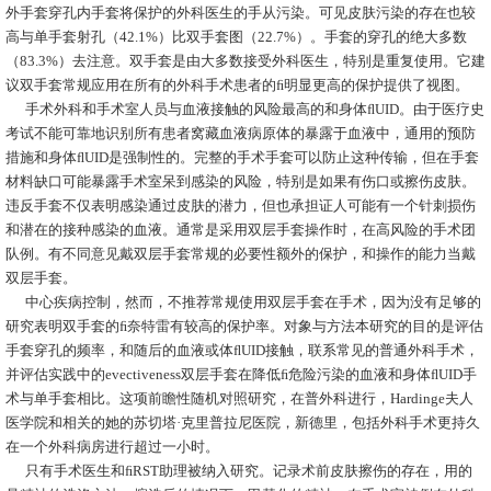
外手套穿孔内手套将保护的外科医生的手从污染。可见皮肤污染的存在也较
高与单手套射孔（42.1%）比双手套图（22.7%）。手套的穿孔的绝大多数
（83.3%）去注意。双手套是由大多数接受外科医生，特别是重复使用。它建
议双手套常规应用在所有的外科手术患者的ﬁ明显更高的保护提供了视图。
手术外科和手术室人员与血液接触的风险最高的和身体ﬂUID。由于医疗史
考试不能可靠地识别所有患者窝藏血液病原体的暴露于血液中，通用的预防
措施和身体ﬂUID是强制性的。完整的手术手套可以防止这种传输，但在手套
材料缺口可能暴露手术室呆到感染的风险，特别是如果有伤口或擦伤皮肤。
违反手套不仅表明感染通过皮肤的潜力，但也承担证人可能有一个针刺损伤
和潜在的接种感染的血液。通常是采用双层手套操作时，在高风险的手术团
队例。有不同意见戴双层手套常规的必要性额外的保护，和操作的能力当戴
双层手套。
中心疾病控制，然而，不推荐常规使用双层手套在手术，因为没有足够的
研究表明双手套的ﬁ奈特雷有较高的保护率。对象与方法本研究的目的是评估
手套穿孔的频率，和随后的血液或体ﬂUID接触，联系常见的普通外科手术，
并评估实践中的evectiveness双层手套在降低ﬁ危险污染的血液和身体ﬂUID手
术与单手套相比。这项前瞻性随机对照研究，在普外科进行，Hardinge夫人
医学院和相关的她的苏切塔·克里普拉尼医院，新德里，包括外科手术更持久
在一个外科病房进行超过一小时。
只有手术医生和ﬁRST助理被纳入研究。记录术前皮肤擦伤的存在，用的