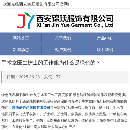
欢迎光临西安锦跃服饰有限公司官网!
网站首页
关于我们
产品中心
新闻动态
客户案例
联系我们
手术室医生护士的工作服为什么是绿色的？
日期：2025.06.28 人气：
77
绿色代表和平和生命力,手术室工作工高度紧张.绿色能缓解精神紧张和视着疲劳.其
次绿色的料子还是纯棉的可以经得起高温的消毒对于手术室的病人起到隔离细菌的
作用，
陕西爱奇尔服饰有限公司
是一家专门从事医院，医生服、护士服、手术衣、
巡回刷手衣（洗手衣裤）、护士帽、护士鞋、病员服、病房床上用品、中单包布类
敷料、工装服等生产、销售，及医用面料的批发为一体的企业 订做医生护士装做美
丽的白衣天使 让每个病人和医护人员放心的产品。